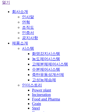
열기
회사소개
인사말
연혁
조직도
인증서
공지사항
제품소개
시스템
화염감지시스템
농도제어시스템
고체분체제어시스템
수분제어시스템
죽탄유동성개선제
고성능제습제
인더스트리
Power plant
Incineration
Food and Pharma
Grain
Steel