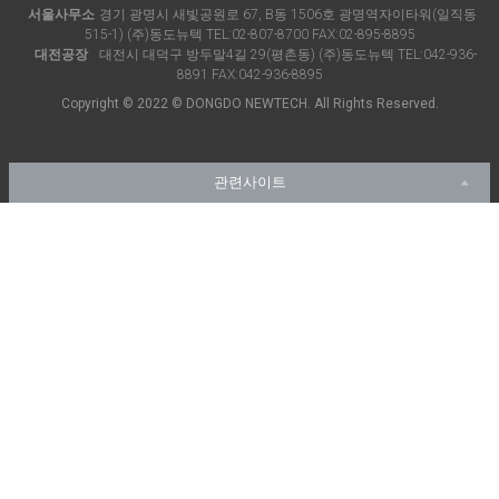
서울사무소
경기 광명시 새빛공원로 67, B동 1506호 광명역자이타워(일직동
515-1) (주)동도뉴텍 TEL:
02-807-8700
FAX:02-895-8895
대전공장
대전시 대덕구 방두말4길 29(평촌동) (주)동도뉴텍 TEL:
042-936-
8891
FAX:042-936-8895
Copyright © 2022 © DONGDO NEWTECH. All Rights Reserved.
관련사이트