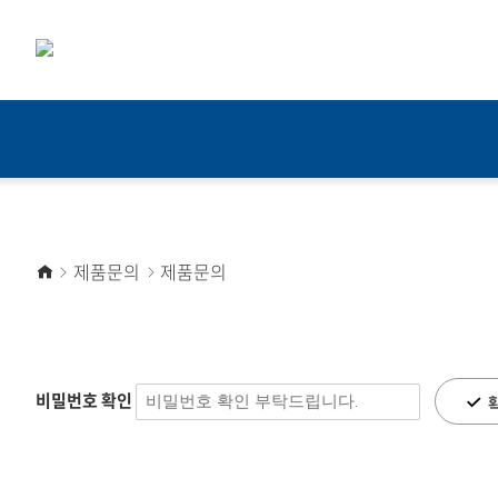
제품문의
제품문의
홈
비밀번호 확인