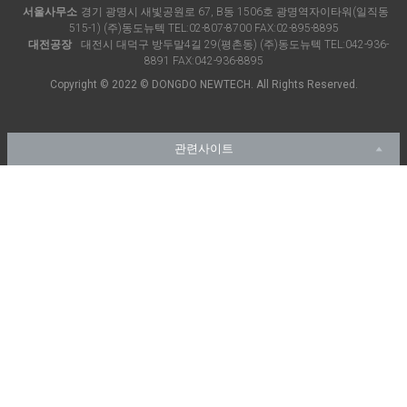
서울사무소
경기 광명시 새빛공원로 67, B동 1506호 광명역자이타워(일직동
515-1) (주)동도뉴텍 TEL:
02-807-8700
FAX:02-895-8895
대전공장
대전시 대덕구 방두말4길 29(평촌동) (주)동도뉴텍 TEL:
042-936-
8891
FAX:042-936-8895
Copyright © 2022 © DONGDO NEWTECH. All Rights Reserved.
관련사이트