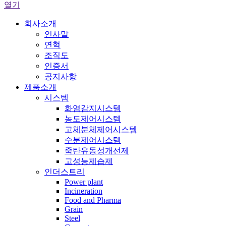
열기
회사소개
인사말
연혁
조직도
인증서
공지사항
제품소개
시스템
화염감지시스템
농도제어시스템
고체분체제어시스템
수분제어시스템
죽탄유동성개선제
고성능제습제
인더스트리
Power plant
Incineration
Food and Pharma
Grain
Steel