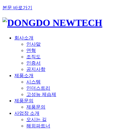
본문 바로가기
회사소개
인사말
연혁
조직도
인증서
공지사항
제품소개
시스템
인더스트리
고성능 제습제
제품문의
제품문의
사업장 소개
오시는 길
해외파트너