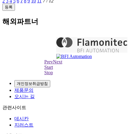
2
3
4
5
6
7
8
9
10
11
7
/
12
등록
해외파트너
Prev
Next
Start
Stop
개인정보취급방침
제품문의
오시는 길
관련사이트
데시칸
지러스트