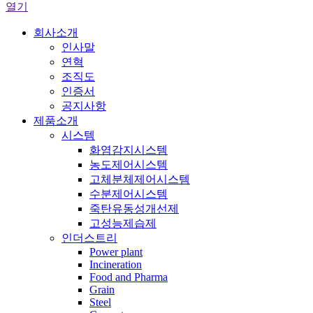
열기
회사소개
인사말
연혁
조직도
인증서
공지사항
제품소개
시스템
화염감지시스템
농도제어시스템
고체분체제어시스템
수분제어시스템
죽탄유동성개선제
고성능제습제
인더스트리
Power plant
Incineration
Food and Pharma
Grain
Steel