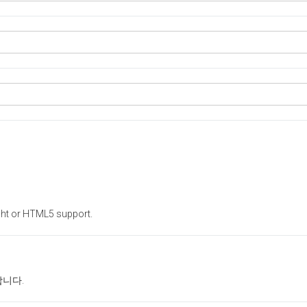
ight or HTML5 support.
합니다.