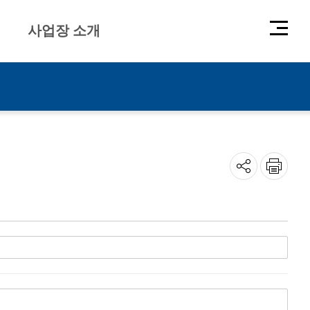
사업장 소개
열
기
공
인쇄
유
하
기